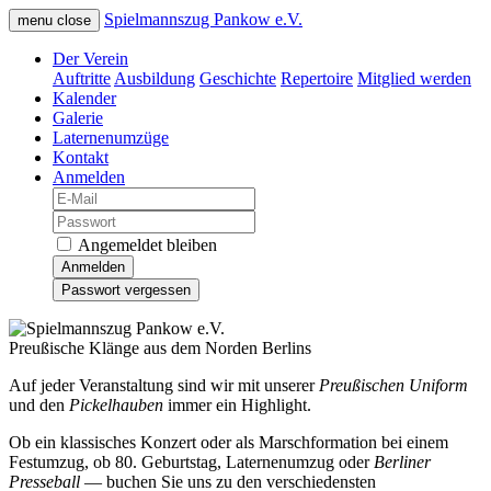
Spielmannszug Pankow e.V.
menu
close
Der Verein
Auftritte
Ausbildung
Geschichte
Repertoire
Mitglied werden
Kalender
Galerie
Laternenumzüge
Kontakt
Anmelden
Angemeldet bleiben
Anmelden
Passwort vergessen
Preußische Klänge aus dem Norden Berlins
Auf jeder Veranstaltung sind wir mit unserer
Preußischen Uniform
und den
Pickelhauben
immer ein Highlight.
Ob ein klassisches Konzert oder als Marschformation bei einem
Festumzug, ob 80. Geburtstag, Laternenumzug oder
Berliner
Presseball
— buchen Sie uns zu den verschiedensten